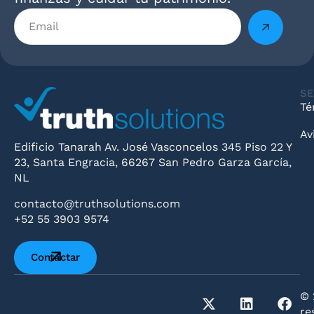
SE
Té
Av
Edificio Tanarah Av. José Vasconcelos 345 Piso 22 Y
23, Santa Engracia, 66267 San Pedro Garza García,
NL
contacto@truthsolutions.com
+52 55 3903 9574
Contactar
© 
re