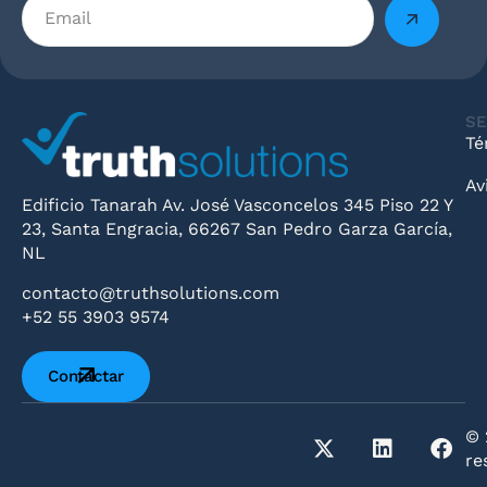
SE
Té
Av
Edificio Tanarah Av. José Vasconcelos 345 Piso 22 Y
23, Santa Engracia, 66267 San Pedro Garza García,
NL
contacto@truthsolutions.com
+52 55 3903 9574
Contactar
© 
re